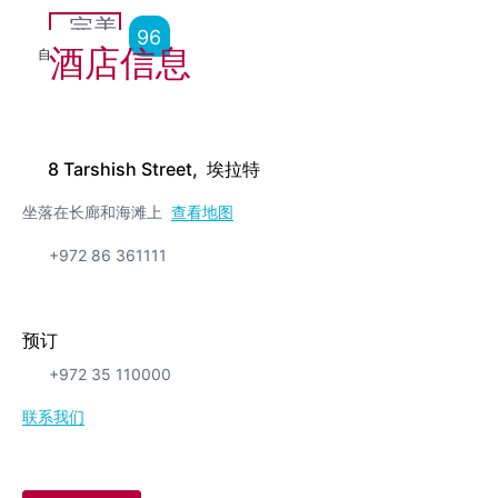
完美
96
酒店信息
自
1,973
点评
8 Tarshish Street, 埃拉特
坐落在长廊和海滩上
查看地图
+972 86 361111
预订
+972 35 110000
联系我们