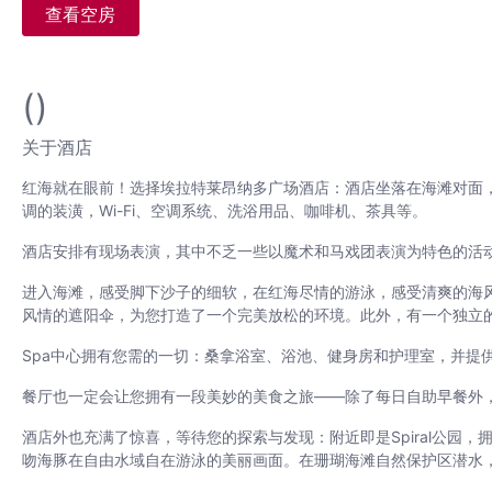
查看空房
()
关于酒店
红海就在眼前！选择埃拉特莱昂纳多广场酒店：酒店坐落在海滩对面
调的装潢，Wi-Fi、空调系统、洗浴用品、咖啡机、茶具等。
酒店安排有现场表演，其中不乏一些以魔术和马戏团表演为特色的活
进入海滩，感受脚下沙子的细软，在红海尽情的游泳，感受清爽的海
风情的遮阳伞，为您打造了一个完美放松的环境。此外，有一个独立
Spa中心拥有您需的一切：桑拿浴室、浴池、健身房和护理室，并提
餐厅也一定会让您拥有一段美妙的美食之旅——除了每日自助早餐外
酒店外也充满了惊喜，等待您的探索与发现：附近即是Spiral公园，拥有让
吻海豚在自由水域自在游泳的美丽画面。在珊瑚海滩自然保护区潜水