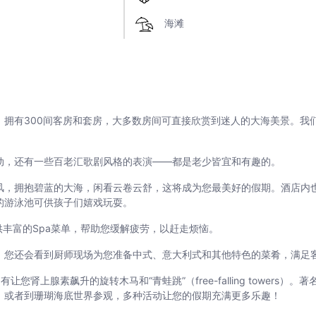
海滩
，拥有300间客房和套房，大多数房间可直接欣赏到迷人的大海美景。我
动，还有一些百老汇歌剧风格的表演——都是老少皆宜和有趣的。
风，拥抱碧蓝的大海，闲看云卷云舒，这将成为您最美好的假期。酒店内
的游泳池可供孩子们嬉戏玩耍。
供丰富的Spa菜单，帮助您缓解疲劳，以赶走烦恼。
，您还会看到厨师现场为您准备中式、意大利式和其他特色的菜肴，满足
您肾上腺素飙升的旋转木马和“青蛙跳”（free-falling tower
，或者到珊瑚海底世界参观，多种活动让您的假期充满更多乐趣！