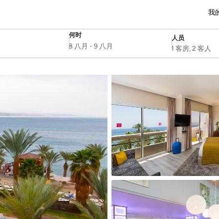
我
何时
人员
SelectDate
Username
8 八月
-
9 八月
1 客房, 2 客人