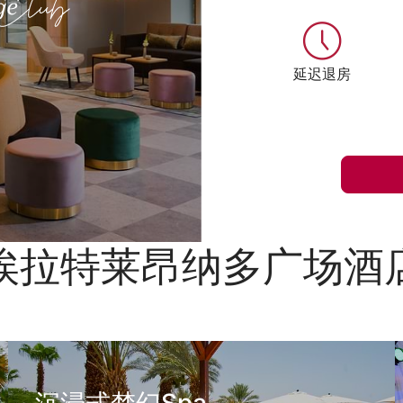
延迟退房
埃拉特莱昂纳多广场酒