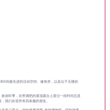
房和5间最先进的活动空间、健身房，以及位于五楼的
。旅游旺季，在带酒吧的屋顶露台上度过一段时间总是
题，我们欢迎所有四条腿的朋友。
及其众多热门景点（例如梅赛德斯-奔驰博物馆、保时捷博