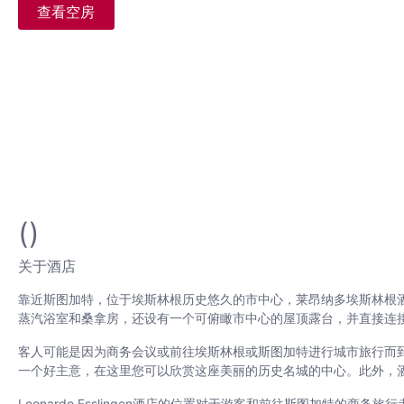
查看空房
()
关于酒店
靠近斯图加特，位于埃斯林根历史悠久的市中心，莱昂纳多埃斯林根酒
蒸汽浴室和桑拿房，还设有一个可俯瞰市中心的屋顶露台，并直接连
客人可能是因为商务会议或前往埃斯林根或斯图加特进行城市旅行而
一个好主意，在这里您可以欣赏这座美丽的历史名城的中心。此外，
Leonardo Esslingen酒店的位置对于游客和前往斯图加特