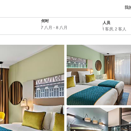
我
何时
人员
SelectDate
Username
7 八月
-
8 八月
1 客房, 2 客人