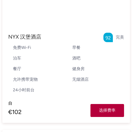
NYX 汉堡酒店
完美
92
免费Wi-Fi
早餐
泊车
酒吧
餐厅
健身房
允许携带宠物
无烟酒店
24小时前台
自
选择费率
€
102