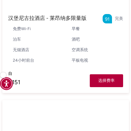
汉堡尼古拉酒店 - 莱昂纳多限量版
完美
91
免费Wi-Fi
早餐
泊车
酒吧
无烟酒店
空调系统
24小时前台
平板电视
自
选择费率
€
151