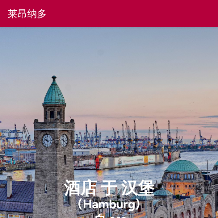
莱昂纳多
酒店
于
汉堡
(Hamburg)