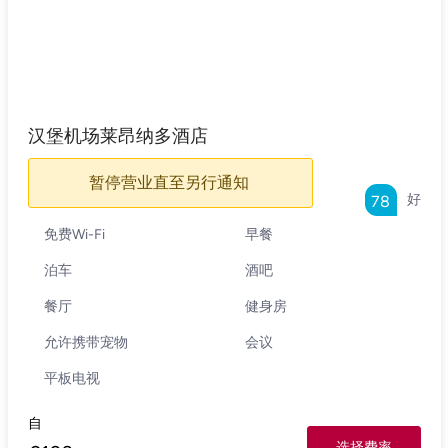
汉堡机场莱昂纳多酒店
暂停营业直至另行通知
好
78
免费Wi-Fi
早餐
泊车
酒吧
餐厅
健身房
允许携带宠物
会议
平板电视
自
选择费率