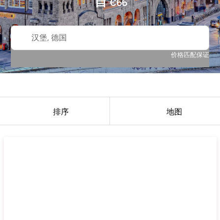
自
€
66
汉堡, 德国
价格匹配保证
排序
地图