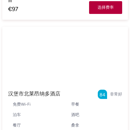
自
选择费率
€
97
汉堡市北莱昂纳多酒店
非常好
84
免费Wi-Fi
早餐
泊车
酒吧
餐厅
桑拿