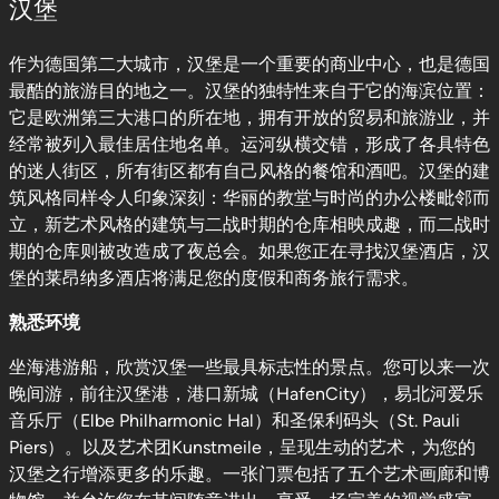
汉堡
作为德国第二大城市，汉堡是一个重要的商业中心，也是德国
最酷的旅游目的地之一。汉堡的独特性来自于它的海滨位置：
它是欧洲第三大港口的所在地，拥有开放的贸易和旅游业，并
经常被列入最佳居住地名单。运河纵横交错，形成了各具特色
的迷人街区，所有街区都有自己风格的餐馆和酒吧。汉堡的建
筑风格同样令人印象深刻：华丽的教堂与时尚的办公楼毗邻而
立，新艺术风格的建筑与二战时期的仓库相映成趣，而二战时
期的仓库则被改造成了夜总会。如果您正在寻找汉堡酒店，汉
堡的莱昂纳多酒店将满足您的度假和商务旅行需求。
熟悉环境
坐海港游船，欣赏汉堡一些最具标志性的景点。您可以来一次
晚间游，前往汉堡港，港口新城（HafenCity），易北河爱乐
音乐厅（Elbe Philharmonic Hal）和圣保利码头（St. Pauli
Piers）。以及艺术团Kunstmeile，呈现生动的艺术，为您的
汉堡之行增添更多的乐趣。一张门票包括了五个艺术画廊和博