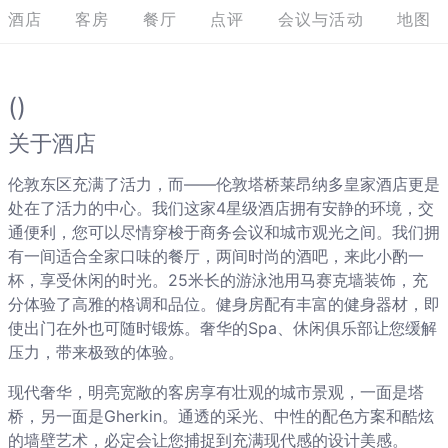
酒店
客房
餐厅
点评
会议与活动
地图
()
关于酒店
伦敦东区充满了活力，而——伦敦塔桥莱昂纳多皇家酒店更是
处在了活力的中心。我们这家4星级酒店拥有安静的环境，交
通便利，您可以尽情穿梭于商务会议和城市观光之间。我们拥
有一间适合全家口味的餐厅，两间时尚的酒吧，来此小酌一
杯，享受休闲的时光。25米长的游泳池用马赛克墙装饰，充
分体验了高雅的格调和品位。健身房配有丰富的健身器材，即
使出门在外也可随时锻炼。奢华的Spa、休闲俱乐部让您缓解
压力，带来极致的体验。
现代奢华，明亮宽敞的客房享有壮观的城市景观，一面是塔
桥，另一面是Gherkin。通透的采光、中性的配色方案和酷炫
的墙壁艺术，必定会让您捕捉到充满现代感的设计美感。