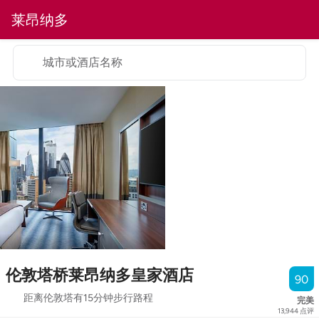
莱昂纳多
城市或酒店名称
伦敦塔桥莱昂纳多皇家酒店
90
距离伦敦塔有15分钟步行路程
完美
13,944
点评