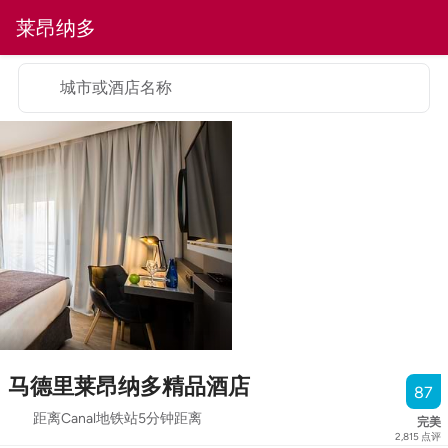
莱昂纳多
城市或酒店名称
马德里莱昂纳多精品酒店
87
距离Canal地铁站5分钟距离
完美
2,815
点评