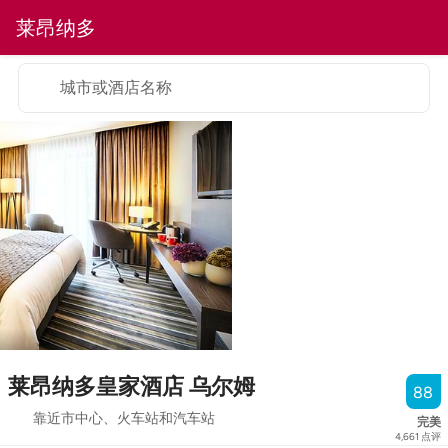
莱昂纳多
城市或酒店名称
莱昂纳多皇家酒店 乌尔姆
88
靠近市中心、火车站和汽车站
完美
4,661
点评