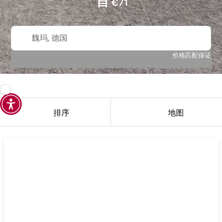
自
€
71
魏玛, 德国
价格匹配保证
排序
地图