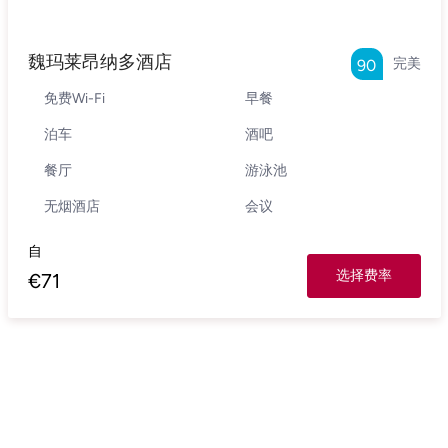
魏玛莱昂纳多酒店
完美
90
免费Wi-Fi
早餐
泊车
酒吧
餐厅
游泳池
无烟酒店
会议
自
选择费率
€
71