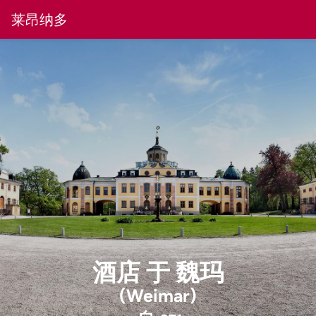
莱昂纳多
酒店
于
魏玛
(Weimar)