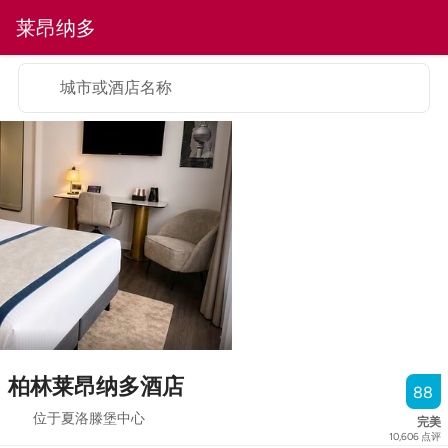
莱昂纳多
城市或酒店名称
柏林莱昂纳多酒店
88
位于夏洛滕堡中心
完美
10,606
点评