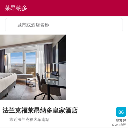
莱昂纳多
城市或酒店名称
法兰克福莱昂纳多皇家酒店
86
靠近法兰克福火车南站
非常好
12,241
点评