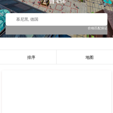
自
€
56
慕尼黑, 德国
价格匹配保证
排序
地图