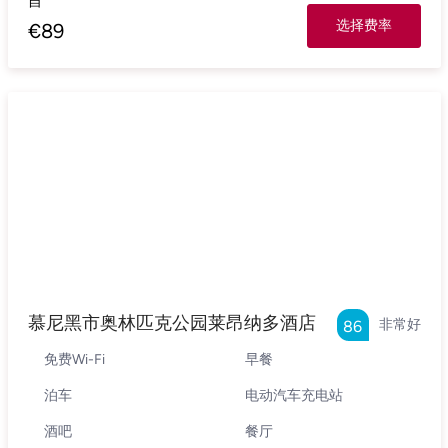
自
选择费率
€
89
慕尼黑市奥林匹克公园莱昂纳多酒店
非常好
86
免费Wi-Fi
早餐
泊车
电动汽车充电站
酒吧
餐厅