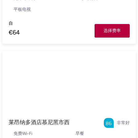
平板电视
自
选择费率
€
64
莱昂纳多酒店慕尼黑市西
非常好
86
免费Wi-Fi
早餐