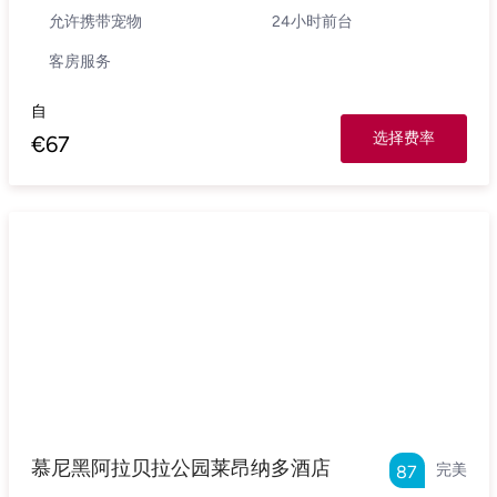
允许携带宠物
24小时前台
客房服务
自
选择费率
€
67
慕尼黑阿拉贝拉公园莱昂纳多酒店
完美
87