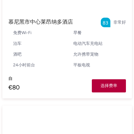
慕尼黑市中心莱昂纳多酒店
非常好
83
免费Wi-Fi
早餐
泊车
电动汽车充电站
酒吧
允许携带宠物
24小时前台
平板电视
自
选择费率
€
80