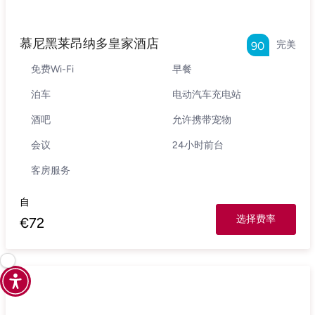
慕尼黑莱昂纳多皇家酒店
完美
90
免费Wi-Fi
早餐
泊车
电动汽车充电站
酒吧
允许携带宠物
会议
24小时前台
客房服务
自
选择费率
€
72