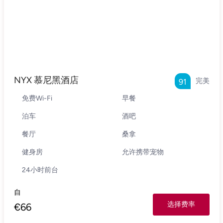
NYX 慕尼黑酒店
完美
91
免费Wi-Fi
早餐
泊车
酒吧
餐厅
桑拿
健身房
允许携带宠物
24小时前台
自
选择费率
€
66