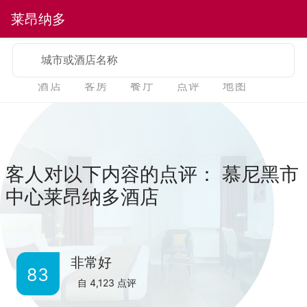
莱昂纳多
城市或酒店名称
酒店
客房
餐厅
点评
地图
客人对以下内容的点评： 慕尼黑市
中心莱昂纳多酒店
非常好
83
自
4,123
点评