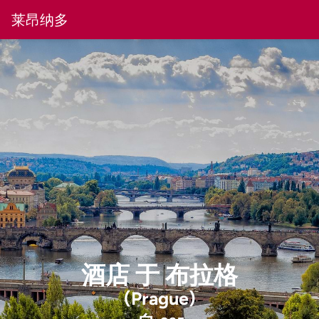
莱昂纳多
酒店
于
布拉格
(Prague)