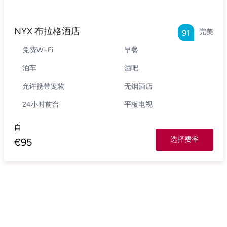
NYX 布拉格酒店
完美
91
免费Wi-Fi
早餐
泊车
酒吧
允许携带宠物
无烟酒店
24小时前台
平板电视
自
选择费率
€
95