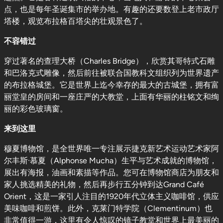
点，也是每年圣诞集市的举办地。有趣的还要数登上老市政厅
塔楼，观览布拉格百塔尖的壮观景色了。
不容错过
穿过著名的查理大桥（Charles Bridge），欣赏其哥特式石雕
和巴洛克式雕像，然后前往被联合国教科文组织列为世界遗产
的布拉格城堡。它是世界上迄今幸存的最大的古城堡，拥有富
丽堂皇的房间和一座庄严的大教堂，上面有华丽的柱铭文和绚
丽的彩色玻璃窗。
来到这里
穆夏博物馆，是全世界唯一专注展示捷克新艺术运动艺术家阿
尔丰斯·慕夏（Alphonse Mucha）生平与艺术成就的博物馆，
展出有海报，油画和素描等作品。您可在博物馆商店为朋友和
家人挑选精美的礼物，然后再步行五分钟到达Grand Café
Orient，这是一家引人注目的1920年代立体主义咖啡馆，供应
美味咖啡和煎饼。此外，克莱门特学院（Clementinum）也
非常值得一游，这里有令人惊叹的镜子教堂和世界上最美丽的