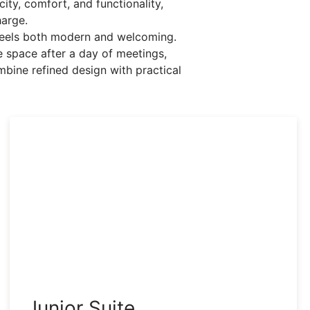
ity, comfort, and functionality,
harge.
t feels both modern and welcoming.
e space after a day of meetings,
bine refined design with practical
Junior Suite