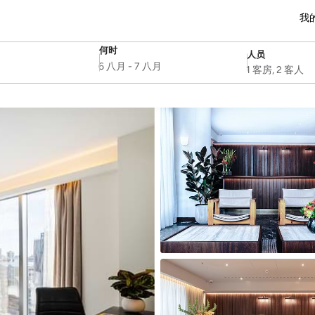
我
何时
人员
SelectDate
Username
6 八月
-
7 八月
1 客房, 2 客人