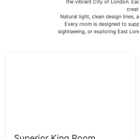
the vibrant City of London. Eac
creat
Natural light, clean design lines
Every room is designed to suppo
sightseeing, or exploring East Lo
Superior King Room