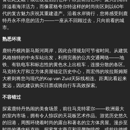
洋溢着海洋活力，而像霍格夸尔特这样的时尚街区则以60年
代的复古魅力庆祝其重建遗产。沿着水岸骑行，您将感受到鹿
特丹永不停息的活力——一座从不回顾过去，只向前看的城
市。
熟悉环境
鹿特丹横跨新马斯河两岸，因此合理规划可节省时间。从建筑
风格独特的中央车站出发，利用完善的公共交通网络——地
铁、有轨电车和标志性的黄色水上出租车，连接分散的各区。
马克特大厅和立方体房屋锚定历史中心，而宏伟的埃拉斯姆斯
大桥则将您与现代的Kop van Zuid天际线相连。距离比看起来
更远，因此建议购买日票或骑自行车高效探索。
不容错过
探索鹿特丹热闹的美食场景，前往马克特霍尔——欧洲最大
的室内市场，拥有令人惊叹的天花板艺术作品。游览历史悠久
的旧港，周围环绕着时尚的露台和著名的立方体房屋。漫步至
时尚的潘内科克街，探索复古商店和温馨咖啡馆，或前往德维