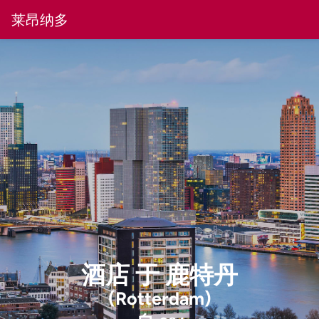
莱昂纳多
酒店
于
鹿特丹
(Rotterdam)