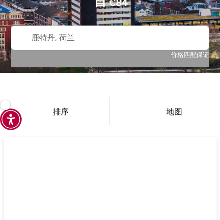
自
€
84
鹿特丹, 荷兰
价格匹配保证
排序
地图