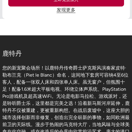
发现更多
鹿特丹
您的新宠聚会场所！以鹿特丹传奇爵士萨克斯风演奏家皮特·
勒布兰克（Piet le Blanc）命名，这间地下套房可容纳4至6位
客人，配备一张双人床和四张单人床。虽无窗户，但氛围十
足！配备1.6米超大平板电视、环绕立体声系统、PlayStation
Pro游戏机及超高速WiFi。无论是电影马拉松、游戏派对，还
是聆听爵士乐，这里都是完美之选！沿着新马斯河岸延伸，鹿
特丹不仅被重建，更被重新构想。在战后废墟中，这座大胆的
城市选择创新而非修复，创造出完全崭新的事物，如同欧洲最
前卫的天际线。漫步于热闹的马克特大厅，当地风味与全球美
食在此交融，或在改造后的仓库中欣赏前沿艺术。庞大的港口