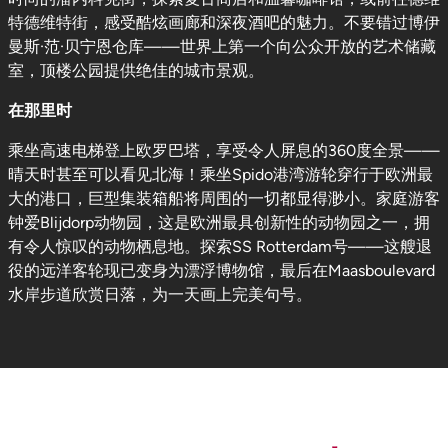
特德维特街，感受酷炫画廊和深夜酒吧的魅力。不要错过博伊
曼斯·范·贝宁恩仓库——世界上第一个向公众开放的艺术储藏
室，顶楼公园提供绝佳的城市景观。
在那里时
乘坐高速电梯登上欧罗巴塔，享受令人屏息的360度全景——
晴天时甚至可以看见北海！乘坐Spido港湾游轮穿行于欧洲最
大的港口，巨型集装箱船将周围的一切都显得渺小。家庭游客
钟爱Blijdorp动物园，这是欧洲最具创新性的动物园之一，拥
有令人惊叹的动物栖息地。探索SS Rotterdam号——这艘退
役的远洋客轮现已变身为漂浮博物馆，最后在Maasboulevard
水岸步道欣赏日落，为一天画上完美句号。