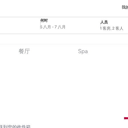
我
何时
人员
SelectDate
Username
6 八月
-
7 八月
1 客房, 2 客人
餐厅
Spa
送到您的收件箱