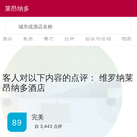
莱昂纳多
城市或酒店名称
酒店
客房
餐厅
点评
会议与活动
地图
客人对以下内容的点评： 维罗纳莱
昂纳多酒店
完美
89
自
3,443
点评