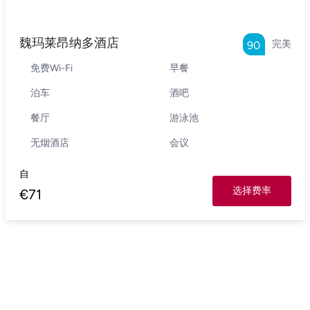
魏玛莱昂纳多酒店
完美
90
免费Wi-Fi
早餐
泊车
酒吧
餐厅
游泳池
无烟酒店
会议
自
选择费率
€
71