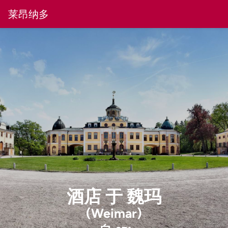
莱昂纳多
酒店
于
魏玛
(Weimar)