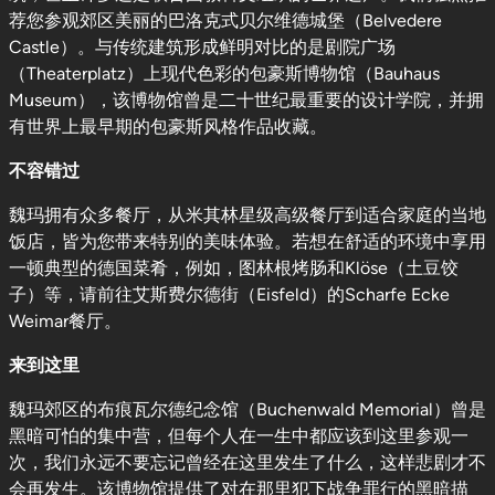
荐您参观郊区美丽的巴洛克式贝尔维德城堡（Belvedere
Castle）。与传统建筑形成鲜明对比的是剧院广场
（Theaterplatz）上现代色彩的包豪斯博物馆（Bauhaus
Museum），该博物馆曾是二十世纪最重要的设计学院，并拥
有世界上最早期的包豪斯风格作品收藏。
不容错过
魏玛拥有众多餐厅，从米其林星级高级餐厅到适合家庭的当地
饭店，皆为您带来特别的美味体验。若想在舒适的环境中享用
一顿典型的德国菜肴，例如，图林根烤肠和Klöse（土豆饺
子）等，请前往艾斯费尔德街（Eisfeld）的Scharfe Ecke
Weimar餐厅。
来到这里
魏玛郊区的布痕瓦尔德纪念馆（Buchenwald Memorial）曾是
黑暗可怕的集中营，但每个人在一生中都应该到这里参观一
次，我们永远不要忘记曾经在这里发生了什么，这样悲剧才不
会再发生。该博物馆提供了对在那里犯下战争罪行的黑暗描