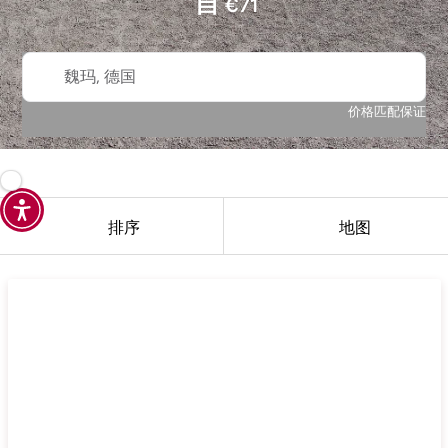
自
€
71
魏玛, 德国
价格匹配保证
排序
地图