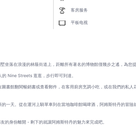
客房服务
平板电视
的聯排別墅坐落在浪漫的林蔭街道上，距離所有著名的博物館僅幾步之遙，為您
的 Nine Streets 逛逛，步行即可到達。
在圖書館翻閱暢銷書或查看郵件，在客用廚房烹調小吃，或在我們的私人
新的一天。從在運河上騎單車到在當地咖啡館喝啤酒，阿姆斯特丹的冒險
以朋友的身份離開 - 剩下的就讓阿姆斯特丹的魅力來完成吧。