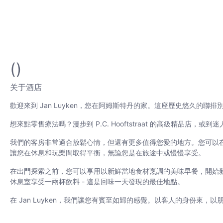
()
关于酒店
歡迎來到 Jan Luyken，您在阿姆斯特丹的家。這座歷史悠久
想來點零售療法嗎？漫步到 P.C. Hooftstraat 的高級精品店，或到迷人
我們的客房非常適合放鬆心情，但還有更多值得您愛的地方。您可以
讓您在休息和玩樂間取得平衡，無論您是在旅途中或慢慢享受。
在出門探索之前，您可以享用以新鮮當地食材烹調的美味早餐，開始
休息室享受一兩杯飲料 - 這是回味一天發現的最佳地點。
在 Jan Luyken，我們讓您有賓至如歸的感覺。以客人的身份來，