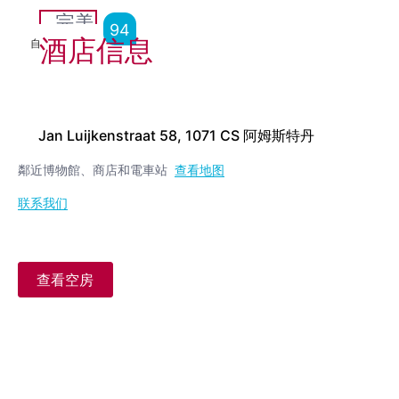
完美
94
酒店信息
自
2,109
点评
Jan Luijkenstraat 58, 1071 CS 阿姆斯特丹
鄰近博物館、商店和電車站
查看地图
联系我们
查看空房