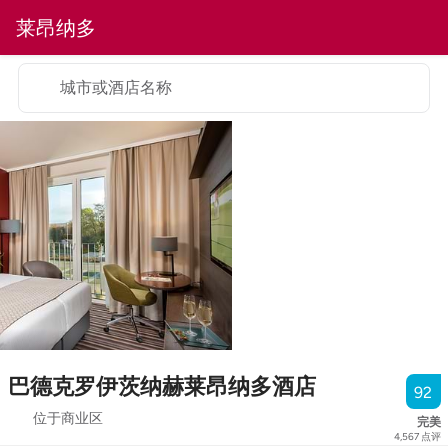
莱昂纳多
城市或酒店名称
巴德克罗伊茨纳赫莱昂纳多酒店
92
位于商业区
完美
4,567
点评