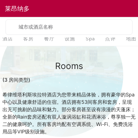
莱昂纳多
城市或酒店名称
酒店
客房
餐厅
设施
Spa
点评
地图
Rooms
(3 房间类型)
希律维塔利斯埃拉特酒店为您带来精品体验，拥有豪华的Spa
中心以及健康舒适的住宿。酒店拥有53间客房和套房，呈现
出无可挑剔的品味和魅力。部分客房甚至设有浪漫的天蓬床；
全新的Rain套房还配有双人漩涡浴缸和花洒淋浴，尊享独一无
二的健康呵护。所有客房均配有空调系统、Wi-Fi、免费洗浴
用品等VIP级别设施。