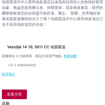
埃因霍温市中心莱昂纳多酒店以体现布拉班特人的热情好客而
自豪。無論您是商務出差、休閒度假，或是兩者兼具，我們的
團隊都會讓您的住宿盡可能舒適、難忘。 那麼，您準備好探
索埃因霍溫獨特的活力了嗎？埃因霍温市中心莱昂纳多酒店已
迫不及待地欢迎您的光临！
Vestdijk 14-16, 5611 CC 埃因霍温
距離車站 4 分鐘車程，鄰近許多熱門地點
查看地图
+31 0 408444000
联系我们
查看空房
设施