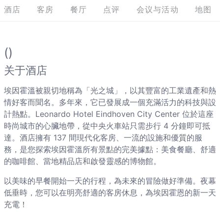
酒店
客房
餐厅
点评
会议与活动
地图
()
关于酒店
埃因霍溫被親切地稱為「光之城」，以其豐富的工業遺產和熱
情好客而聞名。多年來，它已發展成一個充滿活力的科技與設
計熱點。Leonardo Hotel Eindhoven City Center 位於這座
時尚城市的心臟地帶，從中央火車站只需步行 4 分鐘即可抵
達。酒店擁有 137 間現代化客房、一流的設施和優質的服
務，是您探索埃因霍溫所有景點的完美據點：美食餐廳、舒適
的咖啡館、當地精品店和啟發靈感的博物館。
以美味的早餐開始一天的行程，為未來的冒險做好準備。夜幕
低垂時，您可以在明亮舒適的客房休息，為埃因霍恩的新一天
充電！