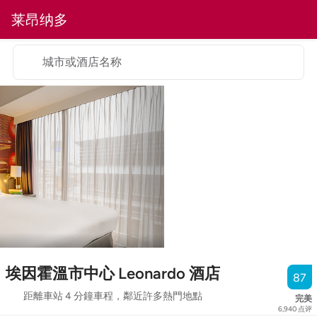
莱昂纳多
城市或酒店名称
埃因霍溫市中心 Leonardo 酒店
87
距離車站 4 分鐘車程，鄰近許多熱門地點
完美
6,940
点评