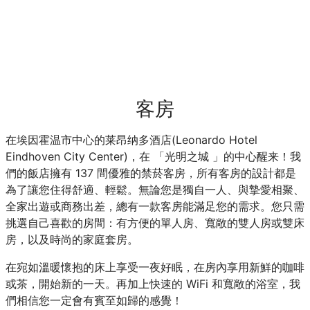
客房
在埃因霍温市中心的莱昂纳多酒店(Leonardo Hotel
Eindhoven City Center)，在 「光明之城 」的中心醒来！我
們的飯店擁有 137 間優雅的禁菸客房，所有客房的設計都是
為了讓您住得舒適、輕鬆。無論您是獨自一人、與摯愛相聚、
全家出遊或商務出差，總有一款客房能滿足您的需求。您只需
挑選自己喜歡的房間：有方便的單人房、寬敞的雙人房或雙床
房，以及時尚的家庭套房。
在宛如溫暖懷抱的床上享受一夜好眠，在房內享用新鮮的咖啡
或茶，開始新的一天。再加上快速的 WiFi 和寬敞的浴室，我
們相信您一定會有賓至如歸的感覺！