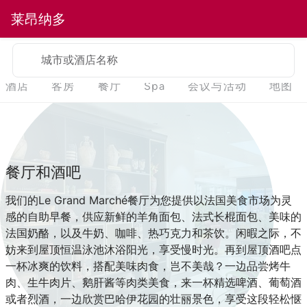
莱昂纳多
城市或酒店名称
酒店
客房
餐厅
Spa
会议与活动
地图
餐厅和酒吧
我们的Le Grand Marché餐厅为您提供以法国美食市场为灵
感的自助早餐，供应新鲜的羊角面包、法式长棍面包、美味的
法国奶酪，以及牛奶、咖啡、热巧克力和茶饮。闲暇之际，不
妨来到屋顶恒温泳池沐浴阳光，享受慢时光。再到屋顶酒吧点
一杯冰爽的饮料，搭配美味肉食，岂不美哉？一边品尝烤牛
肉、生牛肉片、鹅肝酱等肉类美食，来一杯精选啤酒、葡萄酒
或者烈酒，一边欣赏巴哈伊花园的壮丽景色，享受这段轻松惬