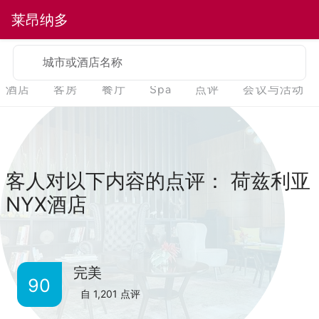
莱昂纳多
城市或酒店名称
酒店
客房
餐厅
Spa
点评
会议与活动
客人对以下内容的点评： 荷兹利亚
NYX酒店
完美
90
自
1,201
点评