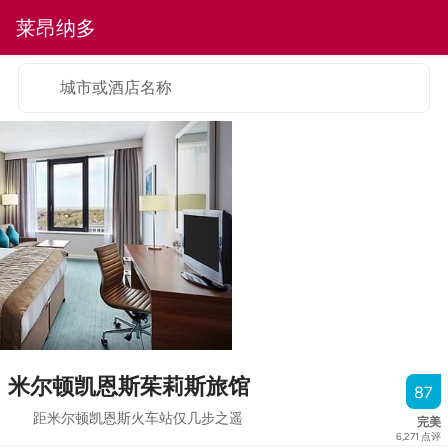
莱昂纳多
城市或酒店名称
米尔顿凯恩斯茱莉斯旅馆
87
距米尔顿凯恩斯火车站仅几步之遥
完美
6,271
点评