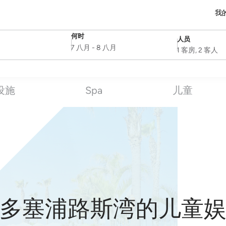
我
何时
人员
SelectDate
Username
7 八月
-
8 八月
1 客房, 2 客人
设施
Spa
儿童
多塞浦路斯湾的儿童