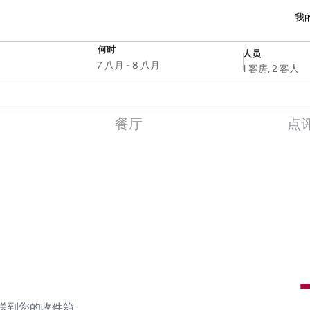
我
何时
人员
SelectDate
Username
7 八月
-
8 八月
1 客房, 2 客人
餐厅
点
送到您的收件箱