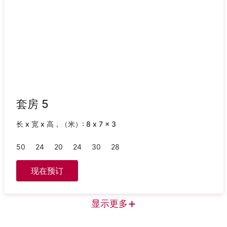
套房 5
长 x 宽 x 高，（米）: 8 x 7 x 3
50
24
20
24
30
28
现在预订
+
显示更多