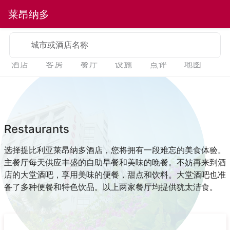
莱昂纳多
城市或酒店名称
酒店
客房
餐厅
设施
点评
地图
Restaurants
选择提比利亚莱昂纳多酒店，您将拥有一段难忘的美食体验。
主餐厅每天供应丰盛的自助早餐和美味的晚餐。不妨再来到酒
店的大堂酒吧，享用美味的便餐，甜点和饮料。大堂酒吧也准
备了多种便餐和特色饮品。以上两家餐厅均提供犹太洁食。