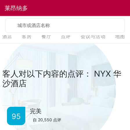
莱昂纳多
城市或酒店名称
酒店
客房
餐厅
点评
会议与活动
地图
客人对以下内容的点评： NYX 华
沙酒店
完美
95
自
20,550
点评