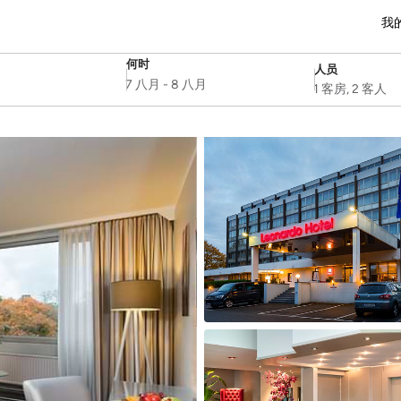
我
何时
人员
SelectDate
Username
7 八月
-
8 八月
1 客房, 2 客人