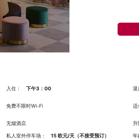
入住：
下午3：00
退
免费不限时Wi-Fi
适
无烟酒店
升
私人室外停车场：
15 欧元/天（不接受预订）
年