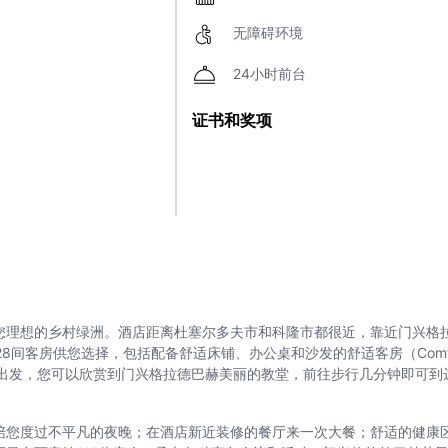
无障碍环境
24小时前台
证书和奖项
您理想的乡村绿洲。酒店距离杜塞尔多夫市和科隆市都很近，靠近门兴格
店拥有128间客房供您选择，包括配备舒适床铺、办公桌和沙发的舒适客房（Comfort
店出发，您可以欣赏到门兴格拉德巴赫美丽的教堂，前往步行几分钟即可到
陪您度过不平凡的夜晚；在酒店新近装修的餐厅来一次大餐；舒适的健康