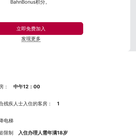
BahnBonus积分。
立即免费加入
发现更多
房：
中午12：00
合残疾人士入住的客房：
1
降电梯
龄限制
入住办理人需年满18岁