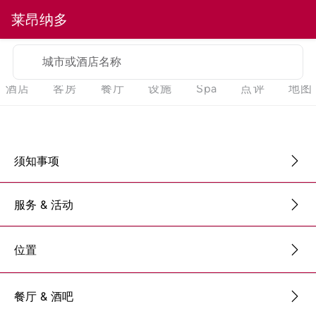
莱昂纳多
城市或酒店名称
酒店
客房
餐厅
设施
Spa
点评
地图
须知事项
服务 & 活动
位置
餐厅 & 酒吧