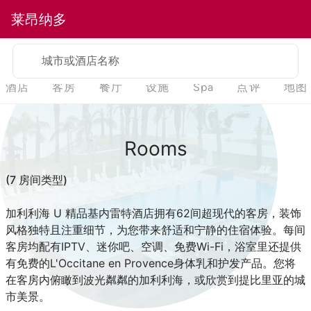
莱昂纳多
城市或酒店名称
酒店
客房
餐厅
设施
Spa
点评
地图
Rooms
(7 房间类型)
加利利海 U 精品基内雷特酒店拥有62间超现代的客房，装饰
风格独特且注重细节，为您带来舒适和宁静的住宿体验。每间
客房均配有IPTV、迷你吧、空调、免费Wi-Fi，浴室里还提供
有免费的L'Occitane en Provence身体乳和护发产品。您将
在客房内俯瞰到波光粼粼的加利利海，或欣赏到提比里亚的城
市美景。